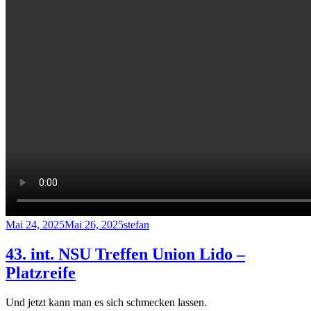
Veröffentlicht
Autor
Mai 24, 2025
Mai 26, 2025
stefan
am
43. int. NSU Treffen Union Lido –
Platzreife
Und jetzt kann man es sich schmecken lassen.