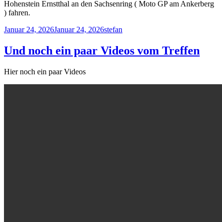
Hohenstein Ernstthal an den Sachsenring ( Moto GP am Ankerberg
) fahren.
Veröffentlicht
Autor
Januar 24, 2026
Januar 24, 2026
stefan
am
Und noch ein paar Videos vom Treffen
Hier noch ein paar Videos