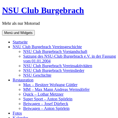
Zum
NSU Club Burgebrach
Inhalt
springen
Mehr als nur Motorrad
Menü und Widgets
Startseite
NSU Club Burgebrach Vereinsgeschichte
NSU Club Burgebrach Vorstandschaft
Satzung des NSU-Club Burgebrach e.V. in der Fassung
vom 01.01.2004
NSU Club Burgebrach Vereinsaktivitäten
NSU Club Burgebrach Vereinslieder
NSU Geschichte
Restauration
Max – Besitzer Wofgang Güttler
MM – Max Mann Andreas Wernsdörfer
Quick – Lothar Metzner
Super Sport – Anton Spörlein
Beiwagen – Josef Dürbeck
Beiwagen – Anton Spörlein
Fotos
Kalender