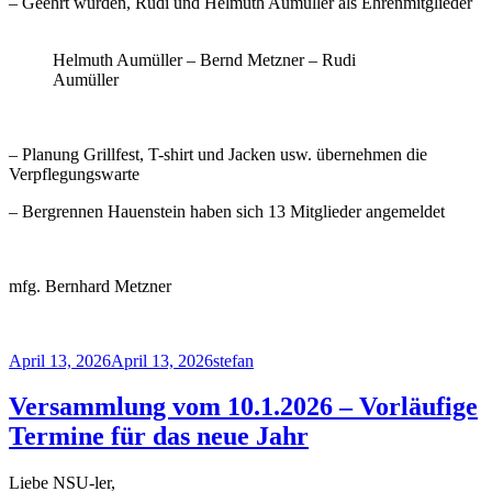
– Geehrt wurden, Rudi und Helmuth Aumüller als Ehrenmitglieder
Helmuth Aumüller – Bernd Metzner – Rudi
Aumüller
– Planung Grillfest, T-shirt und Jacken usw. übernehmen die
Verpflegungswarte
– Bergrennen Hauenstein haben sich 13 Mitglieder angemeldet
mfg. Bernhard Metzner
Veröffentlicht
Autor
April 13, 2026
April 13, 2026
stefan
am
Versammlung vom 10.1.2026 – Vorläufige
Termine für das neue Jahr
Liebe NSU-ler,