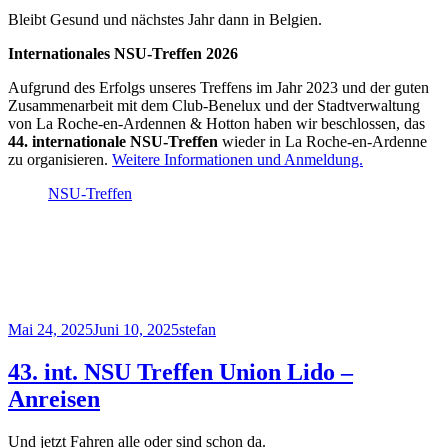
Bleibt Gesund und nächstes Jahr dann in Belgien.
Internationales NSU-Treffen 2026
Aufgrund des Erfolgs unseres Treffens im Jahr 2023 und der guten
Zusammenarbeit mit dem Club-Benelux und der Stadtverwaltung
von La Roche-en-Ardennen & Hotton haben wir beschlossen, das
44. internationale NSU-Treffen
wieder in La Roche-en-Ardenne
zu organisieren.
Weitere Informationen und Anmeldung.
NSU-Treffen
Veröffentlicht
Autor
Mai 24, 2025
Juni 10, 2025
stefan
am
43. int. NSU Treffen Union Lido –
Anreisen
Und jetzt Fahren alle oder sind schon da.